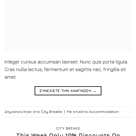
Integer cursus accumsan laoreet. Nunc quis porta ligula.
Cras nulla lectus, fermentum et sagittis nec, fringilla sit
amet.
ΣΥΝΕΧΙΣΤΕ ΤΗΝ ΑΝΑΓΝΩΣΗ
→
Δημοσιεύτηκε στο
City Breaks
|
Με ετικέτα
Accommodation
CITY BREAKS
This Week Only 10% Discounts On